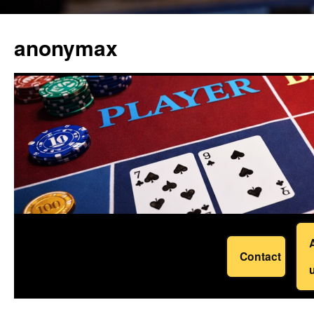
Skip
to
anonymax
content
Contact