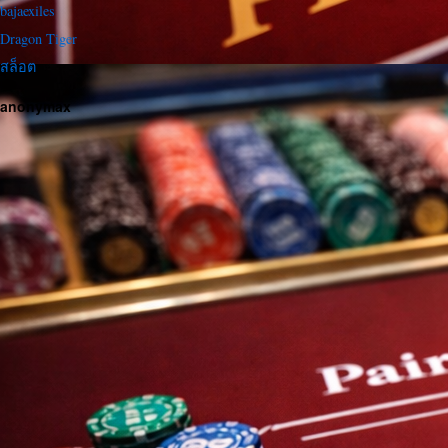
bajaexiles
Dragon Tiger
สล็อต
anonymax