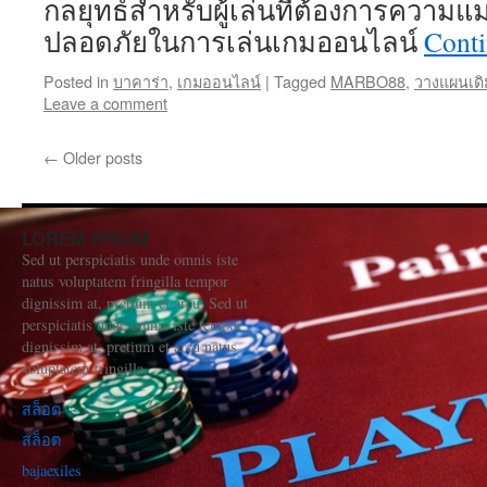
กลยุทธ์สำหรับผู้เล่นที่ต้องการควา
ปลอดภัยในการเล่นเกมออนไลน์
Conti
Posted in
บาคาร่า
,
เกมออนไลน์
|
Tagged
MARBO88
,
วางแผนเดิ
Leave a comment
←
Older posts
LOREM IPSUM
Sed ut perspiciatis unde omnis iste
natus voluptatem fringilla tempor
dignissim at, pretium et arcu. Sed ut
perspiciatis unde omnis iste tempor
dignissim at, pretium et arcu natus
voluptatem fringilla.
สล็อต
สล็อต
bajaexiles