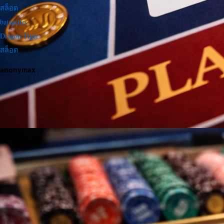
สล็อต
bajaexiles
Dragon Tiger
สล็อต
anonymax