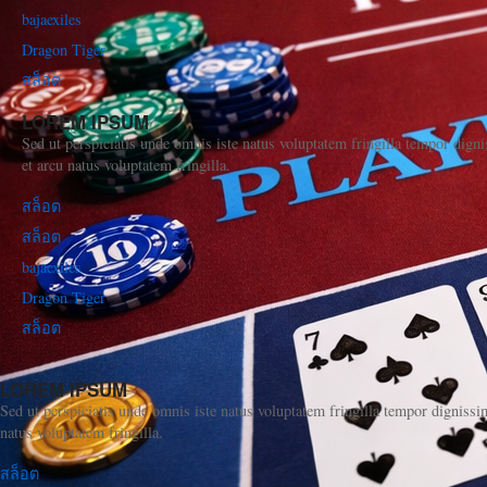
bajaexiles
Dragon Tiger
สล็อต
LOREM IPSUM
Sed ut perspiciatis unde omnis iste natus voluptatem fringilla tempor digni
et arcu natus voluptatem fringilla.
สล็อต
สล็อต
bajaexiles
Dragon Tiger
สล็อต
LOREM IPSUM
Sed ut perspiciatis unde omnis iste natus voluptatem fringilla tempor dignissim
natus voluptatem fringilla.
สล็อต