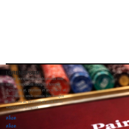
LOREM IPSUM
Sed ut perspiciatis unde omnis iste
natus voluptatem fringilla tempor
dignissim at, pretium et arcu. Sed ut
perspiciatis unde omnis iste tempor
dignissim at, pretium et arcu natus
voluptatem fringilla.
สล็อต
สล็อต