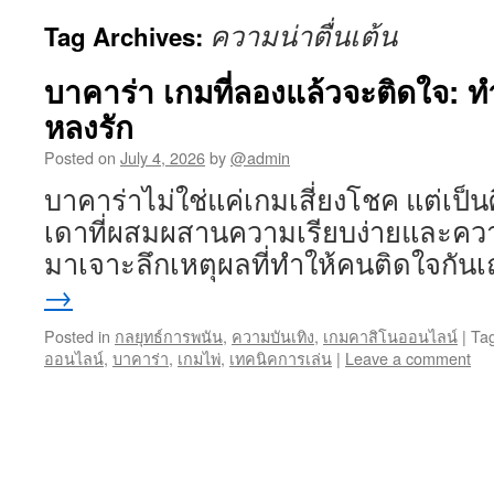
ความน่าตื่นเต้น
Tag Archives:
บาคาร่า เกมที่ลองแล้วจะติดใจ: ท
หลงรัก
Posted on
July 4, 2026
by
@admin
บาคาร่าไม่ใช่แค่เกมเสี่ยงโชค แต่เป
เดาที่ผสมผสานความเรียบง่ายและความ
มาเจาะลึกเหตุผลที่ทำให้คนติดใจกัน
→
Posted in
กลยุทธ์การพนัน
,
ความบันเทิง
,
เกมคาสิโนออนไลน์
|
Ta
ออนไลน์
,
บาคาร่า
,
เกมไพ่
,
เทคนิคการเล่น
|
Leave a comment