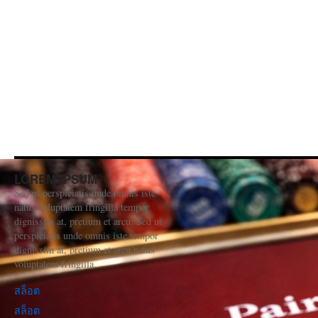
LOREM IPSUM
Sed ut perspiciatis unde omnis iste
natus voluptatem fringilla tempor
dignissim at, pretium et arcu. Sed ut
perspiciatis unde omnis iste tempor
dignissim at, pretium et arcu natus
voluptatem fringilla.
สล็อต
สล็อต