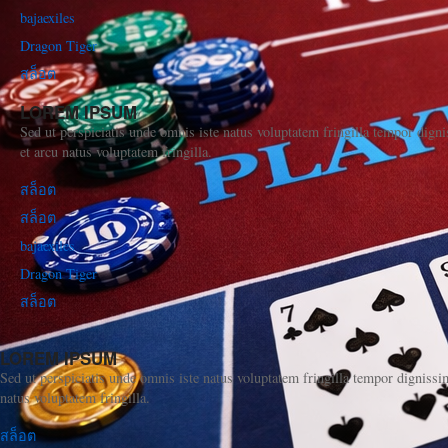
bajaexiles
Dragon Tiger
สล็อต
LOREM IPSUM
Sed ut perspiciatis unde omnis iste natus voluptatem fringilla tempor digni
et arcu natus voluptatem fringilla.
สล็อต
สล็อต
bajaexiles
Dragon Tiger
สล็อต
LOREM IPSUM
Sed ut perspiciatis unde omnis iste natus voluptatem fringilla tempor dignissim
natus voluptatem fringilla.
สล็อต