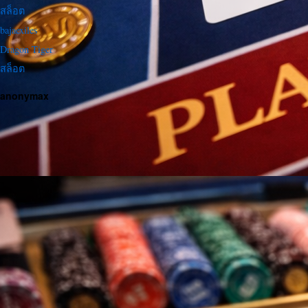
สล็อต
bajaexiles
Dragon Tiger
สล็อต
anonymax