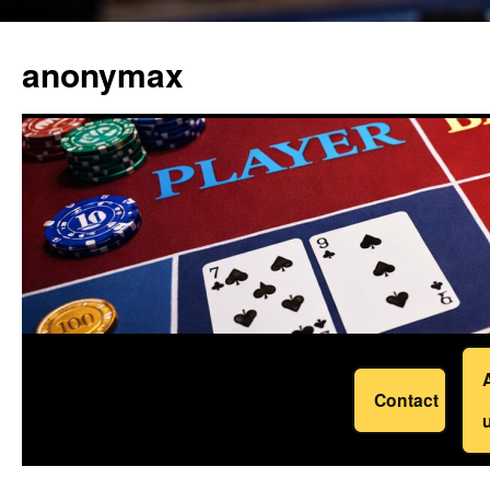
Skip
to
anonymax
content
Contact