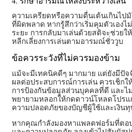
4. รักษาอารมณ์ให้สงบระหว่างเล่น
ความเครียดหรือความตื่นเต้นเกินไปมั
ที่ผิดพลาด หากรู้สึกว่าเริ่มคุมตัวเองไม
ระยะ การกลับมาเล่นด้วยสติจะช่วยให้
หลีกเลี่ยงการเล่นตามอารมณ์ชั่ววูบ
ข้อควรระวังที่ไม่ควรมองข้าม
แม้จะมีเทคนิคดีๆ มากมาย แต่ยังมีปัจ
ผลต่อประสบการณ์การเล่น ควรเช็กให้แ
การป้องกันข้อมูลส่วนบุคคลที่ดี และไม
พยายามหลอกให้กดดาวน์โหลดโปรแกรมใ
ความปลอดภัยของบัญชีผู้ใช้และเงินท
หากคุณกำลังมองหาแพลตฟอร์มที่ตอบ
และความปลอดภัย ลองเข้าไปสัมผัสป