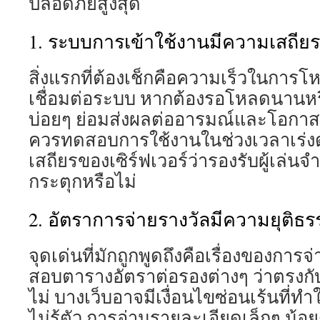
ปลอดภัยสูงสุด
1. ระบบการเข้าใช้งานมีความเสถีย
สิ่งแรกที่ต้องเช็กคือความเร็วในการ
เชื่อมต่อระบบ หากต้องรอโหลดนานห
บ่อยๆ ย่อมส่งผลต่ออารมณ์และโอกาส
ควรทดสอบการใช้งานในช่วงเวลาเร่งด
เสถียรของเซิร์ฟเวอร์ว่ารองรับผู้เล่
กระตุกหรือไม่
2. อัตราการจ่ายรางวัลมีความยุติธ
จุดเด่นที่มักถูกพูดถึงคือเรื่องของการ
สอบตารางอัตราต่อรองต่างๆ ว่าตรง
ไม่ บางเว็บอาจมีเงื่อนไขซ่อนเร้นที่ท
ไม่รู้ตัว การอ่านรายละเอียดเล็กๆ น้อย