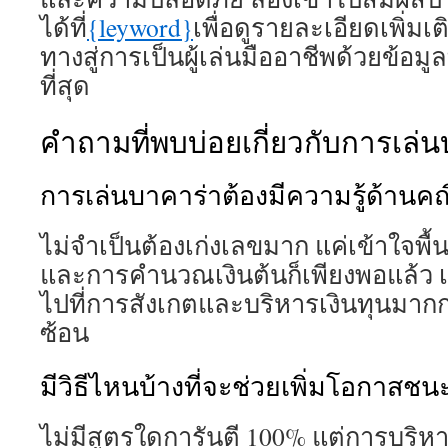
ได้ที่
{leyword}
เพื่อดูรายละเอียดเพิ่มเ
ทางสู่การเป็นผู้เล่นมืออาชีพด้วยข้อมู
ที่สุด
คำถามที่พบบ่อยเกี่ยวกับการเล่
การเล่นบาคาร่าต้องมีความรู้ด้านค
ไม่จำเป็นต้องเก่งเลขมาก แค่เข้าใจพ
และการคำนวณเงินต้นก็เพียงพอแล้ว เ
ไปที่การสังเกตและบริหารเงินทุนมากก
ซ้อน
มีวิธีไหนบ้างที่จะช่วยเพิ่มโอกาสชนะ
ไม่มีสูตรใดการันตี 100% แต่การบริหาร