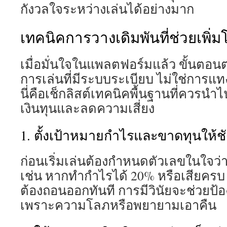
กังวลใจระหว่างเล่นได้อย่างมาก
เทคนิคการวางเดิมพันที่ช่วยเพิ
เมื่อมั่นใจในแพลตฟอร์มแล้ว ขั้นตอ
การเล่นที่มีระบบระเบียบ ไม่ใช่การแทง
นี่คือเช็กลิสต์เทคนิคพื้นฐานที่ควรนำไ
เงินทุนและลดความเสี่ยง
1. ตั้งเป้าหมายกำไรและขาดทุนให้ช
ก่อนเริ่มเล่นต้องกำหนดตัวเลขในใจว่าว
เช่น หากทำกำไรได้ 20% หรือเสียครบ 1
ต้องถอนออกทันที การมีวินัยจะช่วยป้อ
เพราะความโลภหรือพยายามเอาคืน