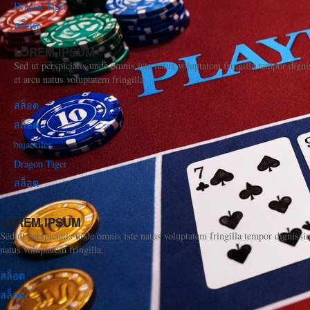
Dragon Tiger
สล็อต
LOREM IPSUM
Sed ut perspiciatis unde omnis iste natus voluptatem fringilla tempor digni
et arcu natus voluptatem fringilla.
สล็อต
สล็อต
bajaexiles
Dragon Tiger
สล็อต
LOREM IPSUM
Sed ut perspiciatis unde omnis iste natus voluptatem fringilla tempor dignissim
natus voluptatem fringilla.
สล็อต
สล็อต