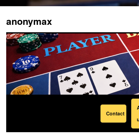
Skip
to
anonymax
content
Contact