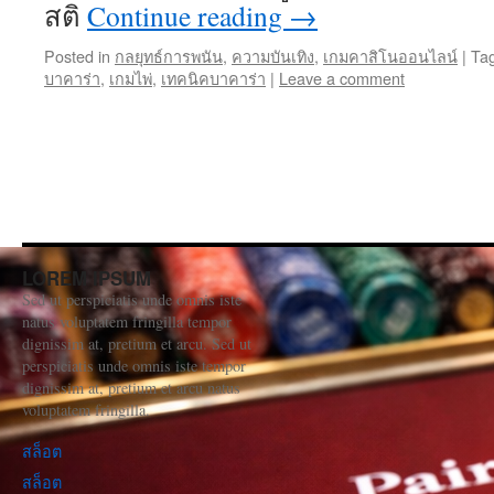
สติ
Continue reading
→
Posted in
กลยุทธ์การพนัน
,
ความบันเทิง
,
เกมคาสิโนออนไลน์
|
Ta
บาคาร่า
,
เกมไพ่
,
เทคนิคบาคาร่า
|
Leave a comment
LOREM IPSUM
Sed ut perspiciatis unde omnis iste
natus voluptatem fringilla tempor
dignissim at, pretium et arcu. Sed ut
perspiciatis unde omnis iste tempor
dignissim at, pretium et arcu natus
voluptatem fringilla.
สล็อต
สล็อต