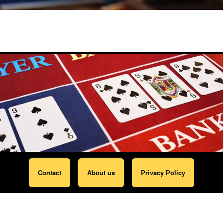
Contact
About us
Privacy Policy