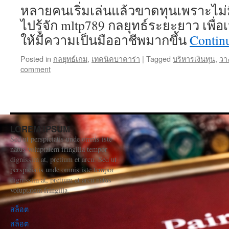
หลายคนเริ่มเล่นแล้วขาดทุนเพราะไม่
ไปรู้จัก mltp789 กลยุทธ์ระยะยาว เพื่อ
ให้มีความเป็นมืออาชีพมากขึ้น
Contin
Posted in
กลยุทธ์เกม
,
เทคนิคบาคาร่า
|
Tagged
บริหารเงินทุน
,
วา
comment
LOREM IPSUM
Sed ut perspiciatis unde omnis iste
natus voluptatem fringilla tempor
dignissim at, pretium et arcu. Sed ut
perspiciatis unde omnis iste tempor
dignissim at, pretium et arcu natus
voluptatem fringilla.
สล็อต
สล็อต