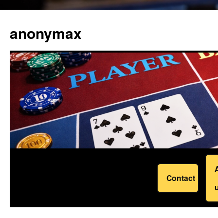
Skip
to
anonymax
content
Contact