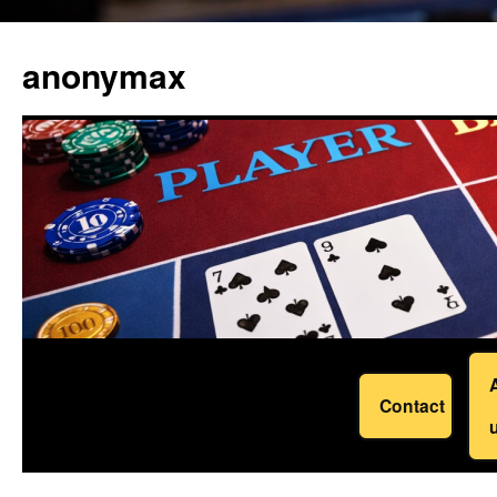
Skip
to
anonymax
content
Contact