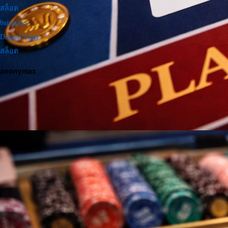
สล็อต
bajaexiles
Dragon Tiger
สล็อต
anonymax