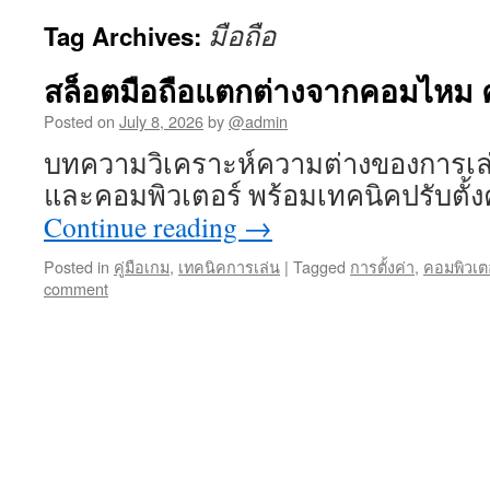
มือถือ
Tag Archives:
สล็อตมือถือแตกต่างจากคอมไหม คู่ม
Posted on
July 8, 2026
by
@admin
บทความวิเคราะห์ความต่างของการเล่
และคอมพิวเตอร์ พร้อมเทคนิคปรับตั้งค
Continue reading
→
Posted in
คู่มือเกม
,
เทคนิคการเล่น
|
Tagged
การตั้งค่า
,
คอมพิวเต
comment