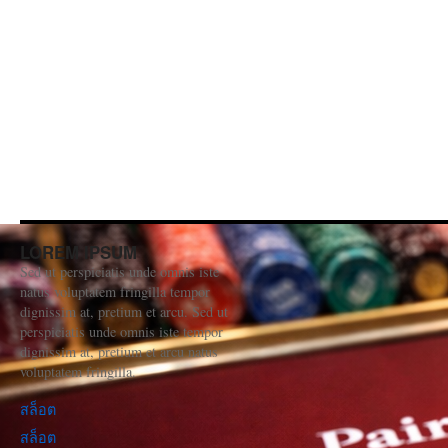
LOREM IPSUM
Sed ut perspiciatis unde omnis iste
natus voluptatem fringilla tempor
dignissim at, pretium et arcu. Sed ut
perspiciatis unde omnis iste tempor
dignissim at, pretium et arcu natus
voluptatem fringilla.
สล็อต
สล็อต