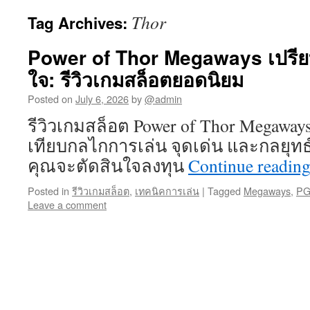
Thor
Tag Archives:
Power of Thor Megaways เปรียบ
ใจ: รีวิวเกมสล็อตยอดนิยม
Posted on
July 6, 2026
by
@admin
รีวิวเกมสล็อต Power of Thor Megaway
เทียบกลไกการเล่น จุดเด่น และกลยุทธ์
คุณจะตัดสินใจลงทุน
Continue readin
Posted in
รีวิวเกมสล็อต
,
เทคนิคการเล่น
|
Tagged
Megaways
,
PG
Leave a comment